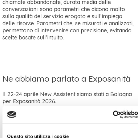
chiamate abbandonate, durata media delle
conversazioni: sono parametri che dicono molto
sulla qualità del servizio erogato e sull’impiego
delle risorse. Parametri che, se misurati e analizzati,
permettono di intervenire con precisione, evitando
scelte basate sull’intuito.
Ne abbiamo parlato a Exposanità
Il 22‑24 aprile New Assistent siamo stati a Bologna
per Exposanità 2026.
Abbiamo condiviso la nostra esperienza maturata in
anni di lavoro con strutture sanitarie e mostrato
come la telefonia può passare da “problema
organizzativo” a “leva di servizio”.
Questo sito utilizza i cookie