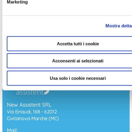
contattaci via WhatsApp
per saperne di più
Marketing
Articolo precedente: Sicurezza e telefonia: i rischi
Mostra detta
invisibili del centralino
Prec
Articolo successivo: “La
tecnologia invisibile che fa funzionare la sanità”:
Accetta tutti i cookie
New Assistent raccontata dal Corriere della Sera e
Panorama
Avanti
Acconsenti ai selezionati
Info & Contatti
Usa solo i cookie necessari
New Assistent SRL
Via Einaudi, 168 - 62012
Civitanova Marche (MC)
Mail: