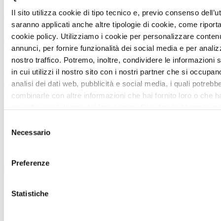
Il sito utilizza cookie di tipo tecnico e, previo consenso dell’u
Se lavori in una struttura sanitaria, in una RSA, in un
saranno applicati anche altre tipologie di cookie, come riporta
poliambulatorio o in un servizio territoriale e, non
cookie policy. Utilizziamo i cookie per personalizzare conten
sei passato dal nostro stand, scrivici in privato o
annunci, per fornire funzionalità dei social media e per analizz
chiamaci.
Possiamo mostrarti come si misurano i costi reali
nostro traffico. Potremo, inoltre, condividere le informazioni
delle chiamate e come si può intervenire senza
in cui utilizzi il nostro sito con i nostri partner che si occupan
stravolgere i processi esistenti. Oppure contattaci
analisi dei dati web, pubblicità e social media, i quali potrebb
anche solo per avere informazioni.
combinarle con altre informazioni che hai fornito loro o che 
raccolto con l’utilizzo dei loro servizi. Chiudendo il banner m
la “X” continuerai la navigazione in assenza di cookie diversi
Selezione
tecnici.
Necessario
Richiedi una consulenza senza impegno
del
consenso
📞 chiama subito il nostro centralino allo
0733-
Preferenze
825453
📄
compila il form
per essere ricontattato in pochi
Statistiche
minuti