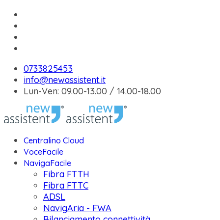
0733825453
info@newassistent.it
Lun-Ven: 09.00-13.00 / 14.00-18.00
Centralino Cloud
VoceFacile
NavigaFacile
Fibra FTTH
Fibra FTTC
ADSL
NavigAria - FWA
Bilanciamento connettività