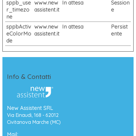
sppb_use
www.new
In attesa
Session
r_timezo
assistent.it
e
ne
sppbActiv
www.new
In attesa
Persist
eColorMo
assistent.it
ente
de
Info & Contatti
New Assistent SRL
Via Einaudi, 168 - 62012
Civitanova Marche (MC)
Mail: