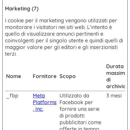
Marketing (7)
I cookie per il marketing vengono utilizzati per
monitorare i visitatori nei siti web. L'intento è
quello di visualizzare annunci pertinenti e
coinvolgenti per il singolo utente e quindi quelli di
maggior valore per gli editori e gli inserzionisti
terzi.
Durata
massima
Nome
Fornitore
Scopo
di
archiviaz
_fbp
Meta
Utilizzato da
3 mesi
Platforms
Facebook per
, Inc.
fornire una serie
di prodotti
pubblicitari come
offerte in tempo