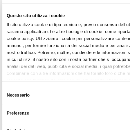
del sito.
Questo sito utilizza i cookie
Oltre al banner è possibile agire direttamente
dall’impostazione del browser.
Il sito utilizza cookie di tipo tecnico e, previo consenso dell’u
saranno applicati anche altre tipologie di cookie, come riporta
La maggior parte dei browser Internet sono
cookie policy. Utilizziamo i cookie per personalizzare conten
inizialmente impostati per accettare i cookie in
annunci, per fornire funzionalità dei social media e per analizz
modo automatico. È possibile modificare queste
nostro traffico. Potremo, inoltre, condividere le informazioni
impostazioni in modo da bloccare i cookie o da
in cui utilizzi il nostro sito con i nostri partner che si occupan
essere avvertito ogni volta che i cookie vengono
analisi dei dati web, pubblicità e social media, i quali potrebb
inviati al dispositivo di navigazione. Inoltre, al
combinarle con altre informazioni che hai fornito loro o che 
termine di ogni sessione di navigazione è possibile
raccolto con l’utilizzo dei loro servizi. Chiudendo il banner m
cancellare dal proprio dispositivo i cookie raccolti.
la “X” continuerai la navigazione in assenza di cookie diversi
Selezione
Esistono svariati modi per gestire i cookie.
tecnici.
Necessario
Preghiamo l’utente di fare riferimento alle istruzioni
del
specifiche del browser utilizzato. Nel caso siano
consenso
utilizzati dispositivi diversi tra loro per visualizzare e
Preferenze
accedere al sito (per esempio, computer,
smartphone, tablet, ecc.), sarà cura dell’utente