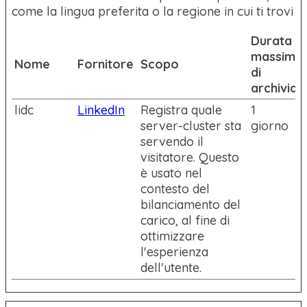
come la lingua preferita o la regione in cui ti trovi
Durata
massima
Nome
Fornitore
Scopo
di
archiviaz
lidc
LinkedIn
Registra quale
1
server-cluster sta
giorno
servendo il
visitatore. Questo
è usato nel
contesto del
bilanciamento del
carico, al fine di
ottimizzare
l'esperienza
dell'utente.