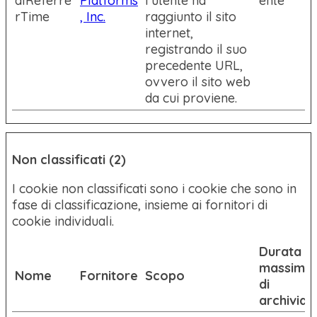
alReferre
Platforms
l'utente ha
ente
rTime
, Inc.
raggiunto il sito
internet,
registrando il suo
precedente URL,
ovvero il sito web
da cui proviene.
Non classificati (2)
I cookie non classificati sono i cookie che sono in
fase di classificazione, insieme ai fornitori di
cookie individuali.
Durata
massima
Nome
Fornitore
Scopo
di
archiviaz