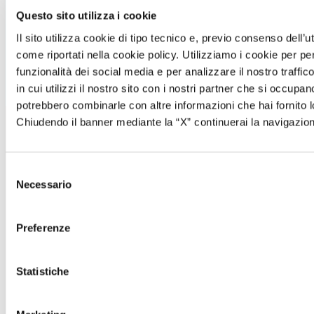
Cookie policy
Questo sito utilizza i cookie
Informativa clienti
Il sito utilizza cookie di tipo tecnico e, previo consenso dell’
Informativa fornitori
come riportati nella cookie policy. Utilizziamo i cookie per p
Informativa wholesaler
funzionalità dei social media e per analizzare il nostro traffi
in cui utilizzi il nostro sito con i nostri partner che si occupan
potrebbero combinarle con altre informazioni che hai fornito lo
Chiudendo il banner mediante la “X” continuerai la navigazion
Selezione
Necessario
del
consenso
New Assistent srl: P.I.
Preferenze
01677080440 | Iscrizione ROC
n° 28924 | REA: FM-164660 |
Iscritta a CCIAA Marche |
Statistiche
Capitale sociale: € 10.000,00
i.v.